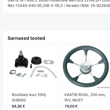
Sierra 18-7906-2 Sobib mudelitele Mercury 225Hj EFI (20
69J-13440-040-00,30E-2-00,3 i Verado) OEM: 35-82262
Sarnased tooted
Roolikarp kuni 55Hj.
KAATRI ROOL, 350 mm,
SH8050
R/V, MUST
84,36 €
79,00 €