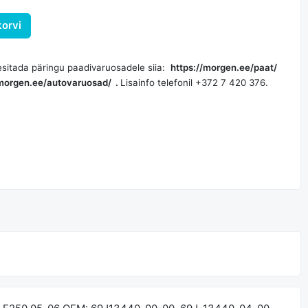
korvi
esitada päringu paadivaruosadele siia:
https://morgen.ee/paat/
/morgen.ee/autovaruosad/
.
Lisainfo telefonil +372 7 420 376.