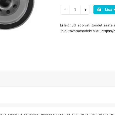
Lisa 
−
+
Ei leidnud sobivat toodet saate 
ja
autovaruosadele siia:
https:/