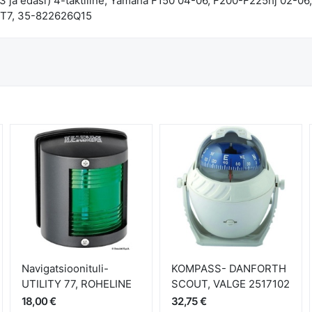
03 ja edasi) 4-taktiline, Yamaha F150 04-06, F200-F225hj 02
6T7, 35-822626Q15
Navigatsioonituli-
KOMPASS- DANFORTH
UTILITY 77, ROHELINE
SCOUT, VALGE 2517102
18,00 €
32,75 €