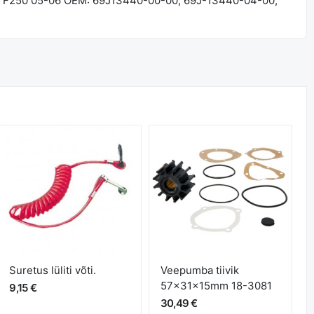
-06, F250 05-06 OEM: 69J13440-00-00, 69J-13440-04-00,
Suretus lüliti võti.
Veepumba tiivik
57x31x15mm 18-3081
9,15 €
30,49 €