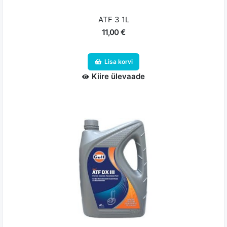
ATF 3 1L
11,00 €
Lisa korvi
Kiire ülevaade