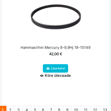
Hammasrihm Mercury 8-9,9Hj 18-15149
42,00 €
Lisa korvi
Kiire ülevaade
1
2
3
4
5
6
7
8
9
10
11
12
13