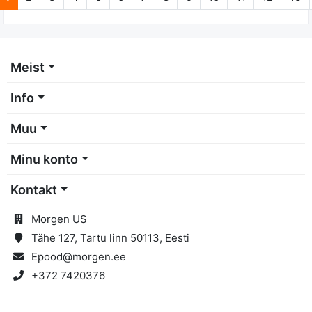
Meist
Info
Muu
Minu konto
Kontakt
Morgen US
Tähe 127, Tartu linn 50113, Eesti
Epood@morgen.ee
+372 7420376