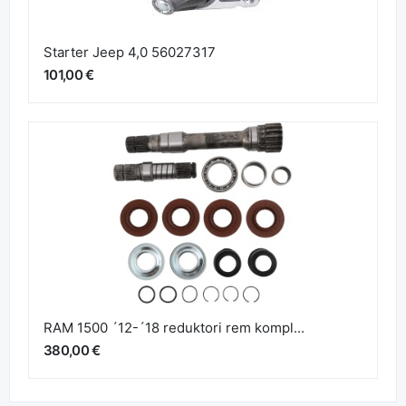
Starter Jeep 4,0 56027317
101,00 €
RAM 1500 ´12-´18 reduktori rem kompl...
380,00 €