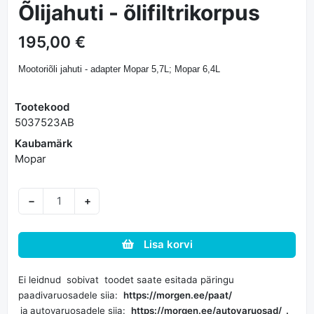
Õlijahuti - õlifiltrikorpus
195,00 €
Mootoriõli jahuti - adapter Mopar 5,7L; Mopar 6,4L
Tootekood
5037523AB
Kaubamärk
Mopar
−
+
Lisa korvi
Ei leidnud sobivat toodet saate esitada päringu
paadivaruosadele siia:
https://morgen.ee/paat/
ja
autovaruosadele siia:
https://morgen.ee/autovaruosad/
.