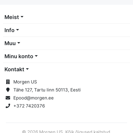
Meist
Info
Muu
Minu konto
Kontakt
Morgen US
Tähe 127, Tartu linn 50113, Eesti
Epood@morgen.ee
+372 7420376
© 2026 Morgen US. Kõik õigused kaitstud.