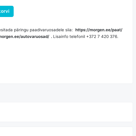
korvi
esitada päringu paadivaruosadele siia:
https://morgen.ee/paat/
/morgen.ee/autovaruosad/
.
Lisainfo telefonil +372 7 420 376.