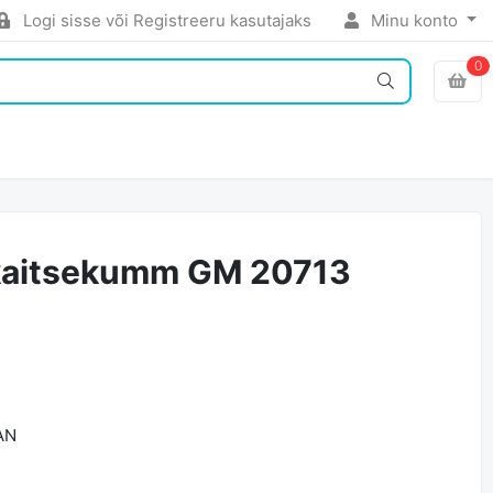
Logi sisse või Registreeru kasutajaks
Minu konto
0
 kaitsekumm GM 20713
AN