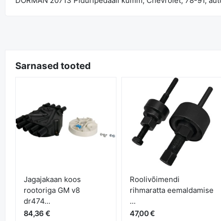
DORMAN 20713 Piduripedaali kumm, Chevrolet, 78-91, aut
Sarnased tooted
Jagajakaan koos
Roolivõimendi
rootoriga GM v8
rihmaratta eemaldamise
dr474...
...
84,36 €
47,00 €