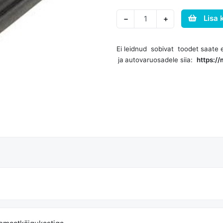
Lisa 
−
+
Ei leidnud sobivat toodet saate 
ja
autovaruosadele siia:
https:/