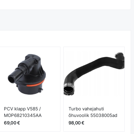
PCV klapp V585 /
Turbo vahejahuti
MOP68210345AA
õhuvoolik 55038005ad
69,00 €
98,00 €